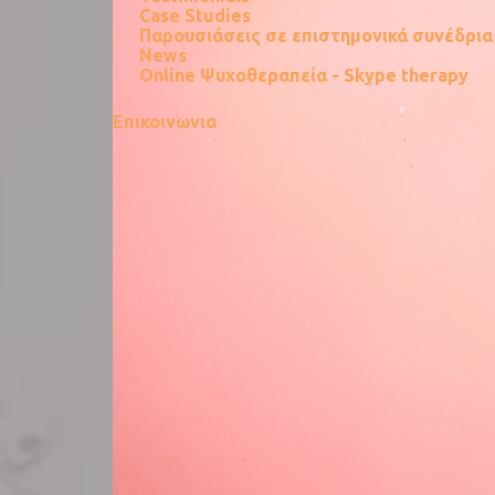
Case Studies
Παρουσιάσεις σε επιστημονικά συνέδρια 
News
Online Ψυχοθεραπεία - Skype therapy
Επικοινωνια