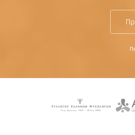
Πρ
Πα