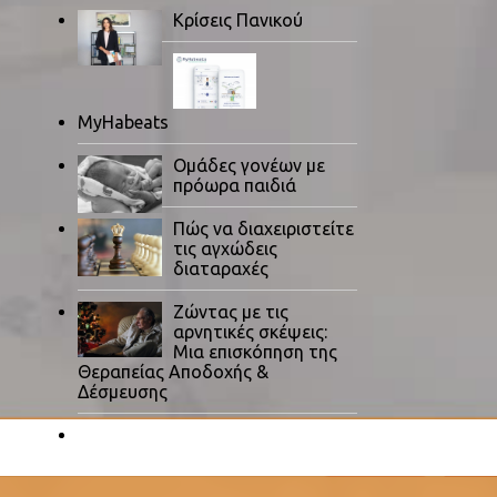
Κρίσεις Πανικού
MyHabeats
Ομάδες γονέων με
πρόωρα παιδιά
Πώς να διαχειριστείτε
τις αγχώδεις
διαταραχές
Ζώντας με τις
αρνητικές σκέψεις:
Μια επισκόπηση της
Θεραπείας Αποδοχής &
Δέσμευσης