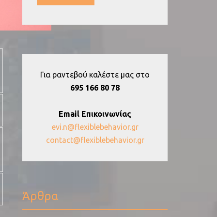
Για ραντεβού καλέστε μας στο
695 166 80 78
Email Επικοινωνίας
evi.n@flexiblebehavior.gr
contact@flexiblebehavior.gr
Άρθρα