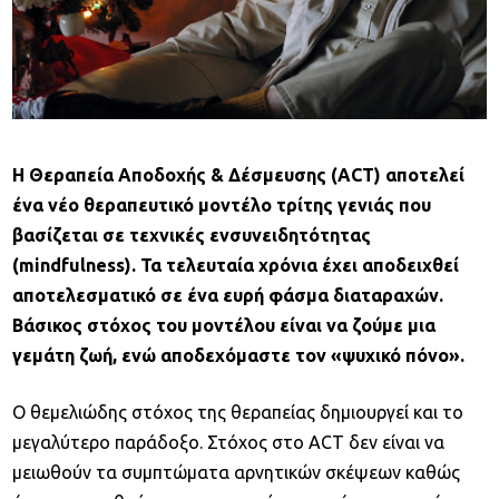
Extras
Συχνές Ερωτήσεις
Testimonials
Case Studies
Παρουσιάσεις σε επιστημονικά συνέδρια και
ημερίδες
News
Online Ψυχοθεραπεία - Skype therapy
Η Θεραπεία Αποδοχής & Δέσμευσης (ACT) αποτελεί
Επικοινωνια
ένα νέο θεραπευτικό μοντέλο τρίτης γενιάς που
βασίζεται σε τεχνικές ενσυνειδητότητας
(mindfulness). Τα τελευταία χρόνια έχει αποδειχθεί
αποτελεσματικό σε ένα ευρή φάσμα διαταραχών.
Βάσικος στόχος του μοντέλου είναι να ζούμε μια
γεμάτη ζωή, ενώ αποδεχόμαστε τον «ψυχικό πόνο».
Ο θεμελιώδης στόχος της θεραπείας δημιουργεί και το
μεγαλύτερο παράδοξο. Στόχος στο ACT δεν είναι να
μειωθούν τα συμπτώματα αρνητικών σκέψεων καθώς